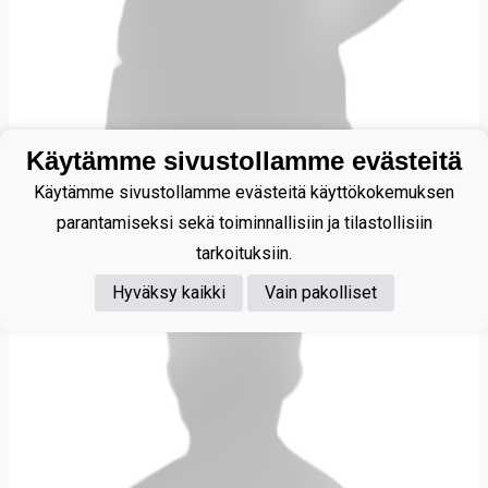
Käytämme sivustollamme evästeitä
Uusi-Maahi Joonatan
Käytämme sivustollamme evästeitä käyttökokemuksen
parantamiseksi sekä toiminnallisiin ja tilastollisiin
tarkoituksiin.
Hyväksy kaikki
Vain pakolliset