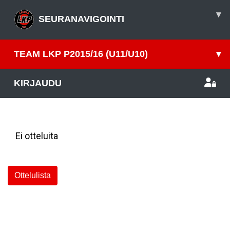
▾
SEURANAVIGOINTI
TEAM LKP P2015/16 (U11/U10)
▾
KIRJAUDU
Viimeisimmät ottelut
Ei otteluita
Ottelulista
Tapahtumakalenteri