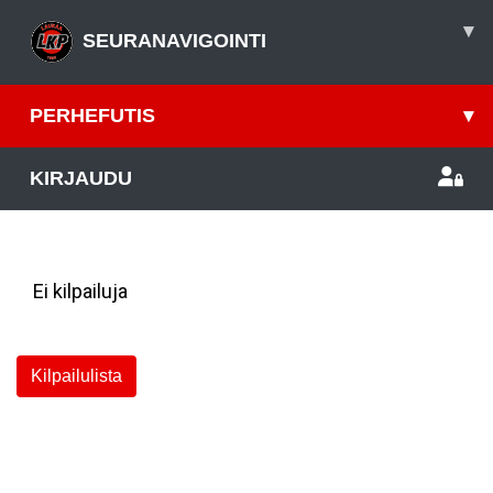
▾
SEURANAVIGOINTI
PERHEFUTIS
▾
KIRJAUDU
Viimeisimmät kilpailut
Ei kilpailuja
Kilpailulista
Tapahtumakalenteri