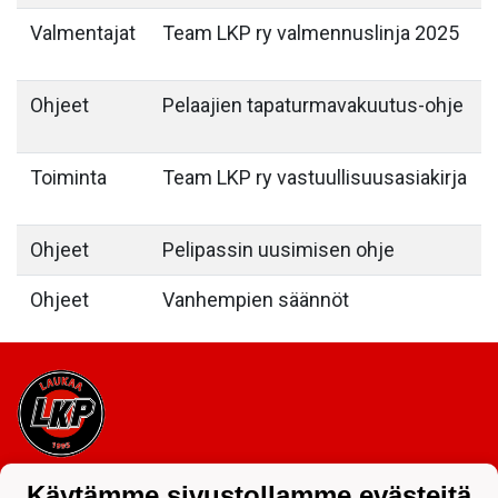
Valmentajat
Team LKP ry valmennuslinja 2025
Ohjeet
Pelaajien tapaturmavakuutus-ohje
Toiminta
Team LKP ry vastuullisuusasiakirja
Ohjeet
Pelipassin uusimisen ohje
Ohjeet
Vanhempien säännöt
Tietosuojaseloste
Käytämme sivustollamme evästeitä