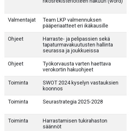
rikosrekisteriotteen hakuun (word)
Valmentajat
Team LKP valmennuksen
pääperiaatteet eri ikäkausille
Ohjeet
Harraste- ja pelipassien sekä
tapaturmavakuutusten hallinta
seurassa ja joukkueissa
Ohjeet
Työkorvausta varten haettava
verokortin hakuohjeet
Toiminta
SWOT 2024 kyselyn vastauksien
koonnos
Toiminta
Seurastrategia 2025-2028
Toiminta
Harrastamisen tukirahaston
säännöt