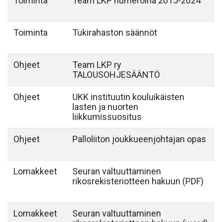
Toiminta
Team LKP numeroina 2015-2024
Toiminta
Tukirahaston säännöt
Ohjeet
Team LKP ry
TALOUSOHJESÄÄNTÖ
Ohjeet
UKK instituutin kouluikäisten
lasten ja nuorten
liikkumissuositus
Ohjeet
Palloliiton joukkueenjohtajan opas
Lomakkeet
Seuran valtuuttaminen
rikosrekisteriotteen hakuun (PDF)
Lomakkeet
Seuran valtuuttaminen