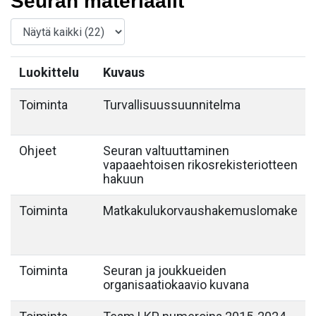
Seuran materiaalit
Luokittelu
Kuvaus
Toiminta
Turvallisuussuunnitelma
Ohjeet
Seuran valtuuttaminen
vapaaehtoisen rikosrekisteriotteen
hakuun
Toiminta
Matkakulukorvaushakemuslomake
Toiminta
Seuran ja joukkueiden
organisaatiokaavio kuvana