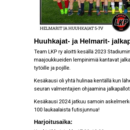
Huuhkajat- ja Helmarit- jalka
Team LKP ry aloitti kesällä 2023 Stadiumi
maajoukkueiden lempinimiä kantavat jalka
tytöille ja pojille.
Kesäkausi oli yhtä hulinaa kentällä kun lä
seuran valmentajien ohjaamina jalkapallota
Kesäkausi 2024 jatkuu samoin askelmerkei
100 laukaalaista futisjunnua!
Harjoitusaika: