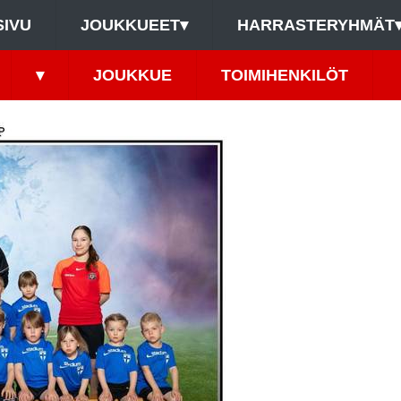
SIVU
JOUKKUEET
▾
HARRASTERYHMÄT
▾
JOUKKUE
TOIMIHENKILÖT