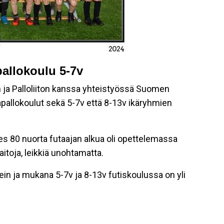
pallokoulu 5-7v
n ja Palloliiton kanssa yhteistyössä Suomen
pallokoulut sekä 5-7v että 8-13v ikäryhmien
hes 80 nuorta futaajan alkua oli opettelemassa
itoja, leikkiä unohtamatta.
n ja mukana 5-7v ja 8-13v futiskoulussa on yli