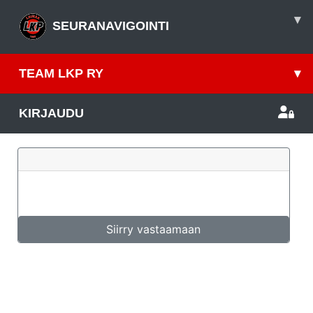
▾
SEURANAVIGOINTI
TEAM LKP RY
▾
KIRJAUDU