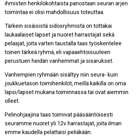
ihmisten henkilökohtaista panostaan seuran arjen
toimintaa ei olisi mahdollisuus toteuttaa.
Tärkein sisäisistä sidosryhmistä on tottakai
laukaalaiset lapset ja nuoret harrastajat sekä
pelaajat, joita varten taustalla taas työskentelee
toinen tärkeä ryhmä, eli vapaaehtoisuuteen
perustuen heidän vanhemmat ja sisarukset.
Vanhempien ryhmään sisältyy niin seura- kuin
joukkuetason toimihenkilöt, meillä kaikilla on oma
lapsi/lapset mukana toiminnassa tai ovat aiemmin
olleet.
Pelinohjaajina taas toimivat pääsääntöisesti
seuramme nuoret yli 12v harrastajat, joita ilman
emme kaudella pelattaisi peliäkään.