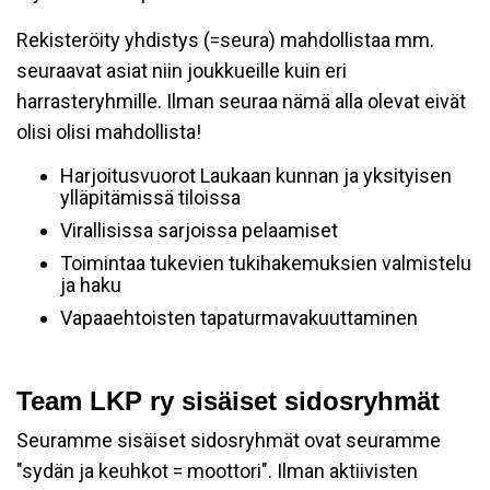
Rekisteröity yhdistys (=seura) mahdollistaa mm.
seuraavat asiat niin joukkueille kuin eri
harrasteryhmille. Ilman seuraa nämä alla olevat eivät
olisi olisi mahdollista!
Harjoitusvuorot Laukaan kunnan ja yksityisen
ylläpitämissä tiloissa
Virallisissa sarjoissa pelaamiset
Toimintaa tukevien tukihakemuksien valmistelu
ja haku
Vapaaehtoisten tapaturmavakuuttaminen
Team LKP ry sisäiset sidosryhmät
Seuramme sisäiset sidosryhmät ovat seuramme
"sydän ja keuhkot = moottori". Ilman aktiivisten