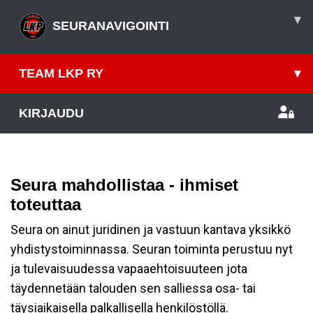
▾
SEURANAVIGOINTI
TEAM LKP RY
▾
KIRJAUDU
Seura mahdollistaa - ihmiset
toteuttaa
Seura on ainut juridinen ja vastuun kantava yksikkö
yhdistystoiminnassa. Seuran toiminta perustuu nyt
ja tulevaisuudessa vapaaehtoisuuteen jota
täydennetään talouden sen salliessa osa- tai
täysiaikaisella palkallisella henkilöstöllä.