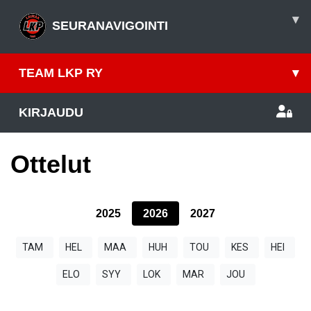
▾
SEURANAVIGOINTI
TEAM LKP RY
▾
KIRJAUDU
Ottelut
2025
2026
2027
TAM
HEL
MAA
HUH
TOU
KES
HEI
ELO
SYY
LOK
MAR
JOU