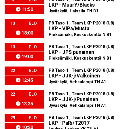
LKP - MuurY/Blacks
11:50
Jyväskylä, Halssila TN B1
P8 Taso 1 , Team LKP P2018 (U8)
13
ELO
LKP - ViPa/Musta
18:00
Pieksämäki, Keskuskenttä N B1
P8 Taso 1 , Team LKP P2018 (U8)
13
ELO
LKP - JPS punainen
19:00
Pieksämäki, Keskuskenttä N B1
P8 Taso 1 , Team LKP P2018 (U8)
22
ELO
LKP - JJK-j/Valkoinen
12:45
Jyväskylä, Vehkalampi TN A1
P8 Taso 1 , Team LKP P2018 (U8)
22
ELO
LKP - JJK-j/Punainen
13:35
Jyväskylä, Vehkalampi TN A1
P8 Taso 1 , Team LKP P2018 (U8)
29
ELO
LKP - PaRi/T2017
10:20