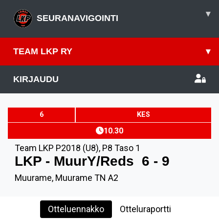
▾
SEURANAVIGOINTI
TEAM LKP RY
▾
KIRJAUDU
6
KES
10.30
Team LKP P2018 (U8)
,
P8 Taso 1
LKP - MuurY/Reds
6 - 9
Muurame, Muurame TN A2
Otteluennakko
Otteluraportti