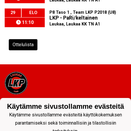
Laukaa, Laukaa KK TN A1
P8 Taso 1 , Team LKP P2018 (U8)
29
ELO
LKP - PaRi/keltainen
11:10
Laukaa, Laukaa KK TN A1
Ottelulista
Tietosuojaseloste
Käytämme sivustollamme evästeitä
Käytämme sivustollamme evästeitä käyttökokemuksen
parantamiseksi sekä toiminnallisiin ja tilastollisiin