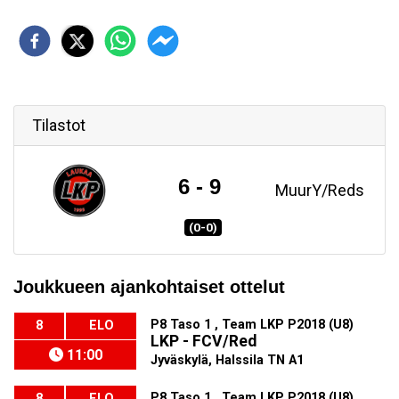
Tilastot
6 - 9
MuurY/Reds
(0-0)
Joukkueen ajankohtaiset ottelut
P8 Taso 1 , Team LKP P2018 (U8)
8
ELO
LKP - FCV/Red
11:00
Jyväskylä, Halssila TN A1
P8 Taso 1 , Team LKP P2018 (U8)
8
ELO