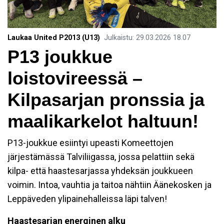
Laukaa United P2013 (U13)
Julkaistu
:
29.03.2026
18.07
​P13 joukkue
loistovireessä –
Kilpasarjan pronssia ja
maalikarkelot haltuun!
P13-joukkue esiintyi upeasti Komeettojen
järjestämässä Talviliigassa, jossa pelattiin sekä
kilpa- että haastesarjassa yhdeksän joukkueen
voimin. Intoa, vauhtia ja taitoa nähtiin Äänekosken ja
Leppäveden ylipainehalleissa läpi talven!
Haastesarjan energinen alku