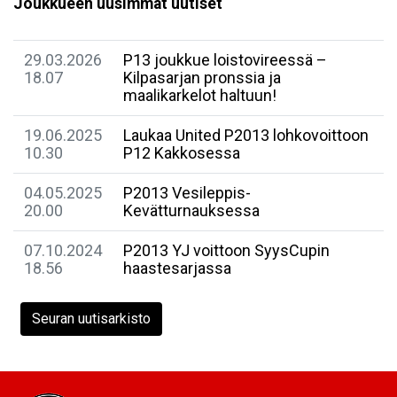
Joukkueen uusimmat uutiset
29.03.2026
​P13 joukkue loistovireessä –
18.07
Kilpasarjan pronssia ja
maalikarkelot haltuun!
19.06.2025
Laukaa United P2013 lohkovoittoon
10.30
P12 Kakkosessa
04.05.2025
P2013 Vesileppis-
20.00
Kevätturnauksessa
07.10.2024
P2013 YJ voittoon SyysCupin
18.56
haastesarjassa
Seuran uutisarkisto