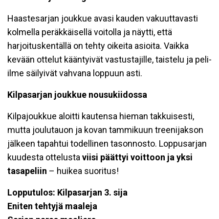
Haastesarjan joukkue avasi kauden vakuuttavasti
kolmella peräkkäisellä voitolla ja näytti, että
harjoituskentällä on tehty oikeita asioita. Vaikka
kevään ottelut kääntyivät vastustajille, taistelu ja peli-
ilme säilyivät vahvana loppuun asti.
Kilpasarjan joukkue nousukiidossa
Kilpajoukkue aloitti kautensa hieman takkuisesti,
mutta joulutauon ja kovan tammikuun treenijakson
jälkeen tapahtui todellinen tasonnosto. Loppusarjan
kuudesta ottelusta
viisi päättyi voittoon ja yksi
tasapeliin
– huikea suoritus!
Lopputulos: Kilpasarjan 3. sija
Eniten tehtyjä maaleja