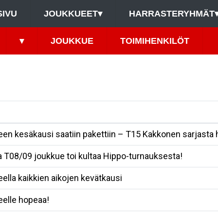
SIVU
JOUKKUEET
▾
HARRASTERYHMÄT
▾
JOUKKUE
TOIMIHENKILÖT
en kesäkausi saatiin pakettiin – T15 Kakkonen sarjasta
 T08/09 joukkue toi kultaa Hippo-turnauksesta!
ella kaikkien aikojen kevätkausi
elle hopeaa!