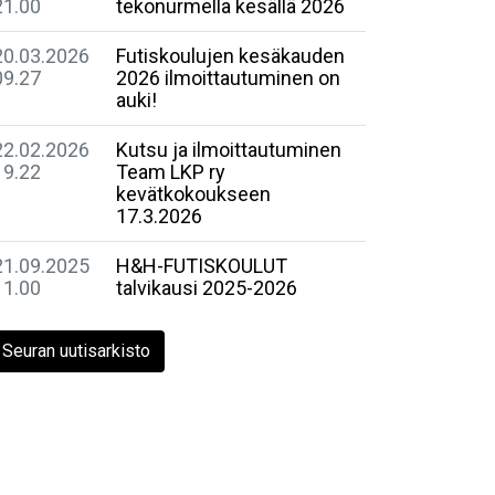
21.00
tekonurmella kesällä 2026
20.03.2026
Futiskoulujen kesäkauden
09.27
2026 ilmoittautuminen on
auki!
22.02.2026
Kutsu ja ilmoittautuminen
19.22
Team LKP ry
kevätkokoukseen
17.3.2026
21.09.2025
H&H-FUTISKOULUT
11.00
talvikausi 2025-2026
Seuran uutisarkisto