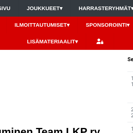
SIVU
JOUKKUEET
▾
HARRASTERYHMÄT
ILMOITTAUTUMISET
▾
SPONSOROINTI
▾
LISÄMATERIAALIT
▾
Se
tuminen Team LKP ry