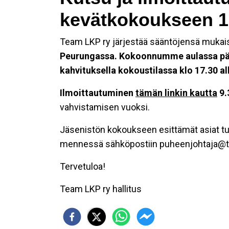
kevätkokoukseen 1
Team LKP ry järjestää sääntöjensä mukai
Peurungassa. Kokoonnumme aulassa pää
kahvituksella kokoustilassa klo 17.30 a
Ilmoittautuminen
tämän linkin kautta
9.
vahvistamisen vuoksi.
Jäsenistön kokoukseen esittämät asiat tule
mennessä sähköpostiin puheenjohtaja@t
Tervetuloa!
Team LKP ry hallitus