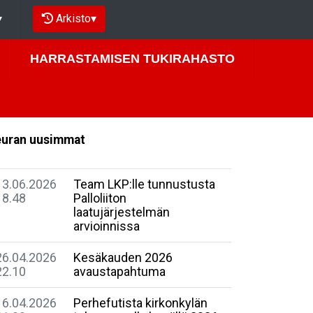
Arkisto
▾
▾
HARRASTAMISEN TUKIRAHASTO
uran uusimmat
13.06.2026
Team LKP:lle tunnustusta
18.48
Palloliiton
laatujärjestelmän
arvioinnissa
26.04.2026
Kesäkauden 2026
22.10
avaustapahtuma
16.04.2026
Perhefutista kirkonkylän