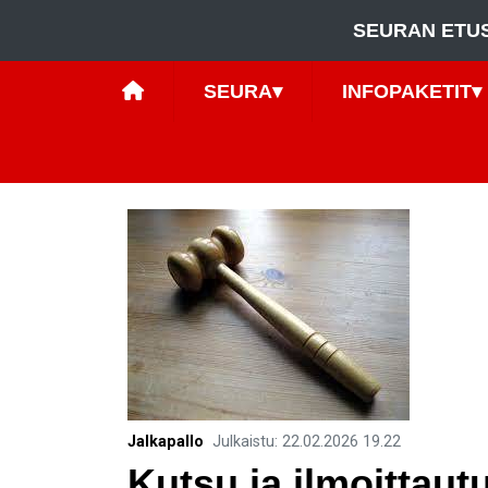
SEURAN ETU
SEURA
▾
INFOPAKETIT
▾
Jalkapallo
Julkaistu
:
22.02.2026
19.22
Kutsu ja ilmoittau